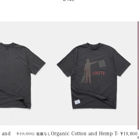
n and
Organic Cotton and Hemp T-
¥19,800
¥19,800
/ 在庫なし