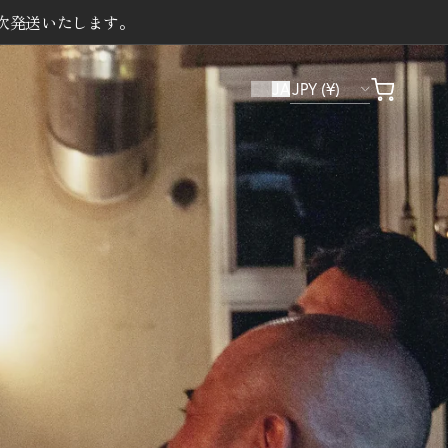
り順次発送いたします。
EN
JA
カ
ー
ト